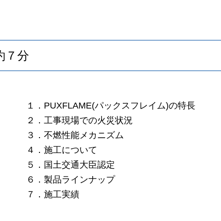
約７分
１．
PUXFLAME(パックスフレイム)
の特長
２．工事現場での火災状況
３．不燃性能メカニズム
４．施工について
５．国土交通大臣認定
６．製品ラインナップ
７．施工実績